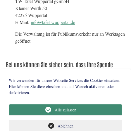
TW Tafel Wuppertal gGmbH
Kleiner Werth 50
42275 Wuppertal
E-Mail:
info@tafel-wuppertal.de
Die Verwaltung ist für Publikumsverkehr nur an Werktagen
geöffnet
Bei uns können Sie sicher sein, dass Ihre Spende
ankommt.
Wir verwenden für unsere Webseite Services die Cookies einsetzen.
Tafel Wuppertal e. V.
Hier können Sie diese einsehen und auf Wunsch aktivieren oder
Stadtsparkasse Wuppertal
deaktivieren.
IBAN: DE17 3305 0000 0000 118117
BIC: WUPSDE33XXX
Alle zulassen
Ablehnen