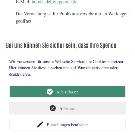
E-Mail:
info@tafel-wuppertal.de
Die Verwaltung ist für Publikumsverkehr nur an Werktagen
geöffnet
Bei uns können Sie sicher sein, dass Ihre Spende
ankommt.
Wir verwenden für unsere Webseite Services die Cookies einsetzen.
Tafel Wuppertal e. V.
Hier können Sie diese einsehen und auf Wunsch aktivieren oder
Stadtsparkasse Wuppertal
deaktivieren.
IBAN: DE17 3305 0000 0000 118117
BIC: WUPSDE33XXX
Alle zulassen
Ablehnen
Impressum
Datenschutz
Tafel Deutschland
Einstellungen bearbeiten
© 2026 Tafel Wuppertal