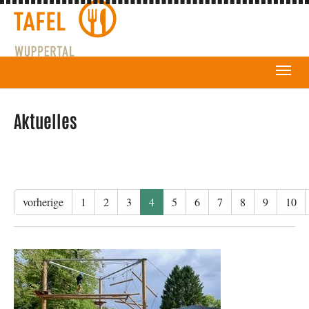
Aktuelles
vorherige
1
2
3
4
5
6
7
8
9
10